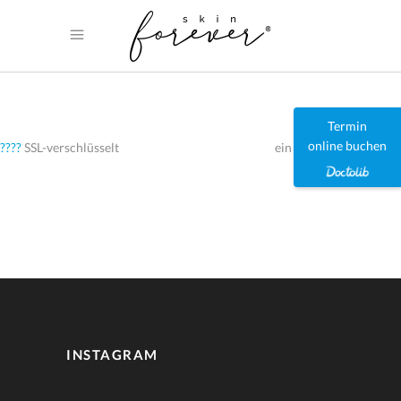
Termin
online buchen
????
SSL-verschlüsselt
ein Service von
jameda
INSTAGRAM